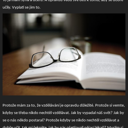
To já mám syna a dceru. A opravdu vedu své děti k tomu, aby se dobře
učily. Vyplatí se jim to.
Protože mám za to, že vzdělávání je opravdu důležité. Protože si vemte,
kdyby se třeba nikdo nechtěl vzdělávat. Jak by vypadal náš svět? Jak by
se o nás někdo postaral? Protože kdyby se nikdo nechtěl vzdělávat a
dobře učit, tak mi řekněte, jak by nás ošetřovali nějací lékaři? Myslím si,