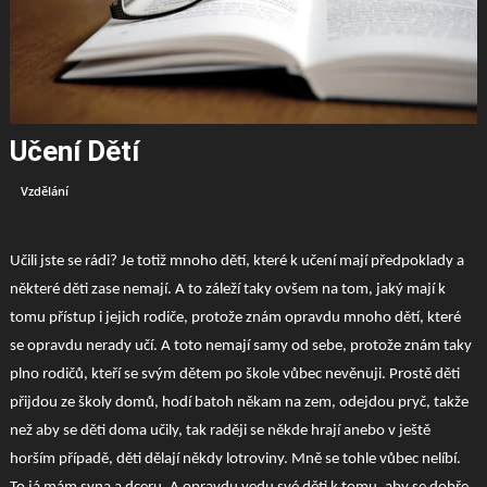
Učení Dětí
Vzdělání
Učili jste se rádi? Je totiž mnoho dětí, které k učení mají předpoklady a
některé děti zase nemají. A to záleží taky ovšem na tom, jaký mají k
tomu přístup i jejich rodiče, protože znám opravdu mnoho dětí, které
se opravdu nerady učí. A toto nemají samy od sebe, protože znám taky
plno rodičů, kteří se svým dětem po škole vůbec nevěnuji. Prostě děti
přijdou ze školy domů, hodí batoh někam na zem, odejdou pryč, takže
než aby se děti doma učily, tak raději se někde hrají anebo v ještě
horším případě, děti dělají někdy lotroviny. Mně se tohle vůbec nelíbí.