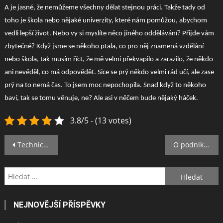
A je jasné, že nemůžeme všechny dělat stejnou práci. Takže tady od
toho je škola nebo nějaké univerzity, které nám pomůžou, abychom
vedli lepší život. Nebo vy si myslíte něco jiného oddělávání? Přijde vám
zbytečné? Když jsme se někoho ptala, co pro něj znamená vzdělání
nebo škola, tak musím říct, že mě velmi překvapilo a zarazilo, že někdo
ani nevěděl, co má odpovědět. Sice se prý někdo velmi rád učí, ale zase
prý na to nemá čas. To jsem moc nepochopila. Snad když to někoho
baví, tak se tomu věnuje, ne? Ale asi v něčem bude nějaký háček.
3.8/5 - (13 votes)
Navigace
Technický obor
O podnikatelích a penězích
pro
Vyhledávání
příspěvek
NEJNOVĚJŠÍ PŘÍSPĚVKY