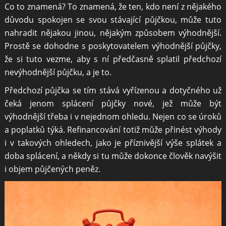
Co to znamená? To znamená, že ten, kdo není z nějakého
důvodu spokojen se svou stávající půjčkou, může tuto
nahradit nějakou jinou, nějakým způsobem výhodnější.
Prostě se dohodne s poskytovatelem výhodnější půjčky,
že si tuto vezme, aby s ní předčasně splatil předchozí
nevýhodnější půjčku, a je to.
Předchozí půjčka se tím stává vyřízenou a dotyčného už
čeká jenom splácení půjčky nové, jež může být
výhodnější třeba i v nejednom ohledu. Nejen co se úroků
a poplatků týká. Refinancování totiž může přinést výhody
i v takových ohledech, jako je příznivější výše splátek a
doba splácení, a někdy si tu může dokonce člověk navýšit
i objem půjčených peněz.