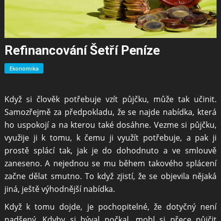
Refinancování Šetří Peníze
Ekonomika
Když si člověk potřebuje vzít půjčku, může tak učinit.
Samozřejmě za předpokladu, že se najde nabídka, která
ho uspokojí a na kterou také dosáhne. Vezme si půjčku,
využije ji k tomu, k čemu ji využít potřebuje, a pak ji
prostě splácí tak, jak je do dohodnuto a ve smlouvě
zaneseno. A nejednou se mu během takového splácení
začne dělat smutno. To když zjistí, že se objevila nějaká
jiná, ještě výhodnější nabídka.
Když k tomu dojde, je pochopitelné, že dotyčný není
nadšený. Kdyby si býval počkal, mohl si přece půjčit