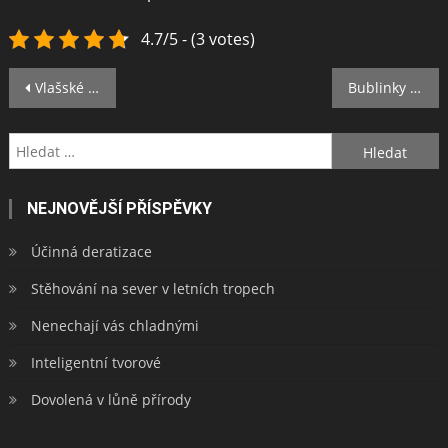
4.7/5 - (3 votes)
Navigace
Vlašské ořechy před jídlem namáčejte
Bublinky nepatří jen do šampaňského!
pro
Vyhledávání
příspěvek
NEJNOVĚJŠÍ PŘÍSPĚVKY
Účinná deratizace
Stěhování na sever v letních tropech
Nenechají vás chladnými
Inteligentní tvorové
Dovolená v lůně přírody