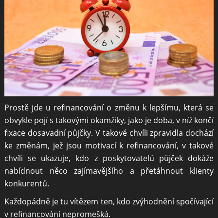
Prostě jde u refinancování o změnu k lepšímu, která se
obvykle pojí s takovými okamžiky, jako je doba, v níž končí
fixace dosavadní půjčky. V takové chvíli zpravidla dochází
ke změnám, jež jsou motivací k refinancování, v takové
chvíli se ukazuje, kdo z poskytovatelů půjček dokáže
nabídnout něco zajímavějšího a přetáhnout klienty
konkurentů.
Každopádně je tu vítězem ten, kdo zvýhodnění spočívající
v refinancování nepromešká.