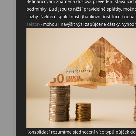
Refinancování znamená doslova převedení stávajících ú
podmínky. Buď jsou to nižší pravidelné splátky, možno
sazby. Některé společnosti (bankovní instituce i neb
sektor/
) mohou i navýšit výši zapůjčené částky. Výho
Konsolidací rozumíme sjednocení více typů půjček do 