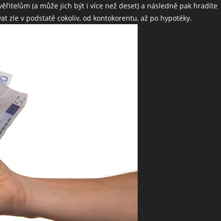
řitelům (a může jich být i více než deset) a následně pak hradíte
t zle v podstatě cokoliv, od kontokorentu, až po hypotéky.