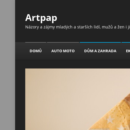
Artpap
Názory a zájmy mladých a starších lidí, mužů a žen i 
DOMŮ
AUTO MOTO
DŮM A ZAHRADA
E