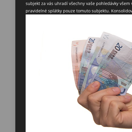
subjekt za vás uhradí všechny vaše pohledávky všem vě
pravidelné splátky pouze tomuto subjektu. Konsolidova