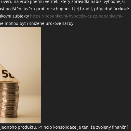
věrů na vrub jinému věřiteli, který zpravidla nabízí výhodnější
st pojištění úvěru proti neschopnosti jej hradit, případně úrokové
ankovní subjekty
https://nebankovni-hypoteky-cz.cz/nebankovni-
dné mohou být i snížené úrokové sazby.
jednoho produktu. Princip konsolidace je ten, že zvolený finanční