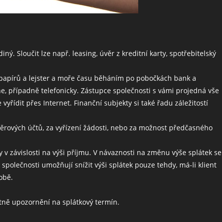
ý. Sloučit lze např. leasing, úvěr z kreditní karty, spotřebitelský
y papírů a lejster a moře času běháním po pobočkách bank a
ine, případně telefonicky. Zástupce společnosti s vámi projedná vše
řídit přes Internet. Finanční subjekty si také řadu záležitostí
ěrových účtů, za vyřízení žádosti, nebo za možnost předčasného
 v závislosti na výši příjmu. V návaznosti na změnu výše splátek se
 společnosti umožňují snížit výši splátek pouze tehdy, má-li klient
obě.
tně upozornění na splátkový termín.