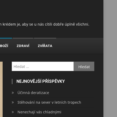
 krédem je, aby se u nás cítili dobře úplně všichni.
BOŽÍ
ZDRAVÍ
ZVÍŘATA
Vyhledávání
NEJNOVĚJŠÍ PŘÍSPĚVKY
Účinná deratizace
Stěhování na sever v letních tropech
Nenechají vás chladnými