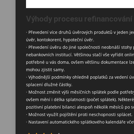
Výhody procesu refinancování
· Převedení více druhů úvěrových produktů v jeden jedin
úvěr, kontokorent, hypoteční úvěr.
· Převedení úvěru do jiné společnosti neobnáší stoh
nebankovních institucí. Většinou stačí vše vyřídit onl
potřebné u vás doma, ovšem většinu dokumentace lze vy
mohou zjistit samy.
· Výhodnější podmínky ohledně poplatků za vedení úv
splacení dlužné částky.
· Možnost změnit výši měsíčních splátek podle potřeby
ovšem mění i délka splatnosti (počet splátek). Některé
pozitivní platební bilanci alespoň několik měsíců po s
· Možnost využít pojištění proti neschopnosti splácet.
· Nastavení automatického splátkového kalendáře vče