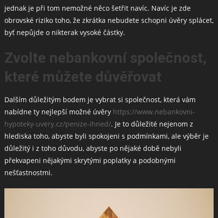
jednak je při tom nemožné něco šetřit navíc. Navíc je zde
obrovské riziko toho, že zkrátka nebudete schopni úvěry splácet,
byť nepůjde o nikterak vysoké částky.
Zvolte nebankovní společnost,
které můžete důvěřovat
Dalším důležitým bodem je vybrat si společnost, která vám
nabídne ty nejlepší možné úvěry
https://www.nebankovni-
hypoteky-uvery.cz/penize-ihned/
. Je to důležité nejenom z
hlediska toho, abyste byli spokojeni s podmínkami, ale výběr je
důležitý i z toho důvodu, abyste po nějaké době nebyli
překvapeni nějakými skrytými poplatky a podobnými
nešťastnostmi.