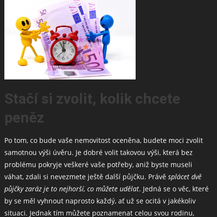
Stačí si zvolit, kolik chcete
peněz
Po tom, co bude vaše nemovitost oceněna, budete moci zvolit
samotnou výši úvěru. Je dobré volit takovou výši, která bez
problému pokryje veškeré vaše potřeby, aniž byste museli
váhat, zdali si nevezmete ještě další půjčku. Právě
splácet dvě
půjčky zaráz je to nejhorší, co můžete udělat
. Jedná se o věc, které
by se měl vyhnout naprosto každý, ať už se ocitá v jakékoliv
situaci. Jednak tím můžete poznamenat celou svou rodinu,