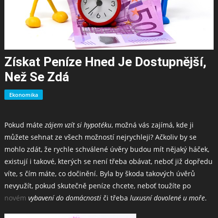
Získat Peníze Hned Je Dostupnější,
Než Se Zdá
Ekonomika
Pokud máte
zájem vzít si hypotéku
, možná vás zajímá, kde ji
můžete sehnat ze všech možností nejrychleji? Ačkoliv by se
mohlo zdát, že rychle schválené úvěry budou mít nějaký háček,
existují i takové, kterých se není třeba obávat, neboť již dopředu
víte, s čím máte, co dočinění. Byla by škoda takových úvěrů
nevyužít, pokud skutečně peníze chcete, neboť toužíte po
novém
vybavení do domácnosti
či třeba
luxusní dovolené u moře
.