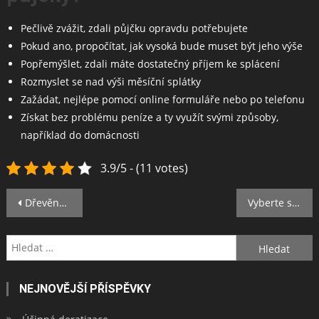
Pečlivě zvážit, zdali půjčku opravdu potřebujete
Pokud ano, propočítat, jak vysoká bude muset být jeho výše
Popřemýšlet, zdali máte dostatečný příjem ke splácení
Rozmyslet se nad výši měsíční splátky
Zažádat, nejlépe pomocí online formuláře nebo po telefonu
Získat bez problému peníze a ty využít svými způsoby,
například do domácnosti
3.9/5 - (11 votes)
Navigace
Dřevěné postele 90×200
Vyberte si to nejlepší
pro
Vyhledávání
příspěvek
NEJNOVĚJŠÍ PŘÍSPĚVKY