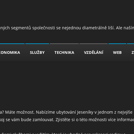
jiných segmentů společnosti se nejednou diametrálně liší. Ale naším
KONOMIKA
SLUŽBY
TECHNIKA
VZDĚLÁNÍ
WEB
Z
zka? Máte možnost. Nabízíme ubytování Jeseníky v jednom z nejvýše
koj se vám bude zamlouvat. Zjistěte si o této možnosti více informa