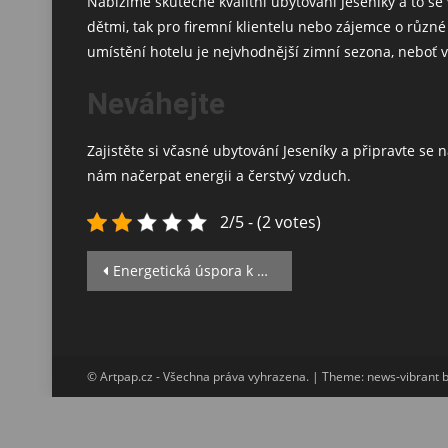
Nabízíme skutečně kvalitní ubytování Jeseníky a to se 
dětmi, tak pro firemní klientelu nebo zájemce o různé
umístění hotelu je nejvhodnější zimní sezona, neboť v 
Neváhejte
Zajistěte si včasné
ubytování Jeseníky
a připravte se n
nám načerpat energii a čerstvý vzduch.
2/5 - (2 votes)
Navigace
Energetická úspora k nezaplacení
pro
příspěvek
© Artpap.cz - Všechna práva vyhrazena.
|
Theme: news-vibrant 