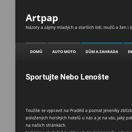
Artpap
Názory a zájmy mladých a starších lidí, mužů a žen i 
DOMŮ
AUTO MOTO
DŮM A ZAHRADA
E
Sportujte Nebo Lenošte
Toužíte se vypravit na Praděd a poznat Jeseníky zblí
položených horských hotelů u nás a je na vás, jaký po
na našich stránkách.