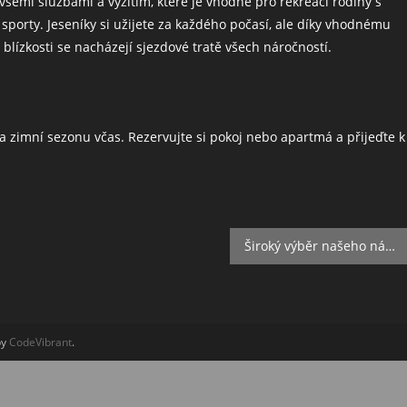
všemi službami a vyžitím, které je vhodné pro rekreaci rodiny s
 sporty. Jeseníky si užijete za každého počasí, ale díky vhodnému
blízkosti se nacházejí sjezdové tratě všech náročností.
a zimní sezonu včas. Rezervujte si pokoj nebo apartmá a přijeďte k
Široký výběr našeho nábytkového osvětlení
by
CodeVibrant
.