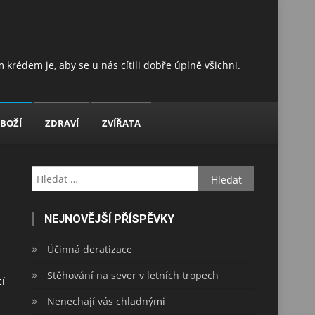
 krédem je, aby se u nás cítili dobře úplně všichni.
BOŽÍ
ZDRAVÍ
ZVÍŘATA
Vyhledávání
NEJNOVĚJŠÍ PŘÍSPĚVKY
Účinná deratizace
Stěhování na sever v letních tropech
cí
Nenechají vás chladnými