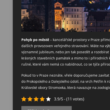
Pohyb po městě
– kancelářské prostory v Praze přímo 
dalších provozoven veřejného stravování. Máte na výb
významné jubileum, nebo jen tak posedět a rozebírat v
krásných stavebních památek a mimo to i přírodních 
rušné, které vám nemá co nabídnout, co se týče přírody
Pokud to v Praze neznáte, vřele doporučujeme zavítat
do Prokopského a Dalejského údolí, na vrch Petřín k 
Královské obory Stromovka, která navazuje na zoolog
3.9/5 - (11 votes)