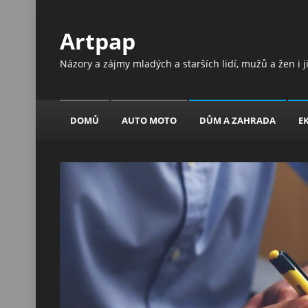
Artpap
Názory a zájmy mladých a starších lidí, mužů a žen i 
DOMŮ
AUTO MOTO
DŮM A ZAHRADA
E