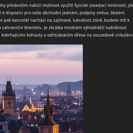
rahy především nabízí možnost využití fyzické zasedací místnosti, jd
ě k dispozici pro vaše obchodní jednání, podpisy smluv, školení,
se pak kancelář nachází na zajímavé, lukrativní zóně, budete mít k
ro zahraniční klientelu. Je zkrátka mnohem výhodnější nabídnout
 kokrhajícími kohouty a odřezáváním dřeva na sousedově cirkulárc