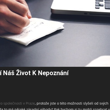
í Náš Život K Nepoznání
dlo společnosti v Praze
, protože jste o této možnosti slyšeli od svých
da to má nějaké zásadní výhody? Pak bychom si tu mohli rozebrat v