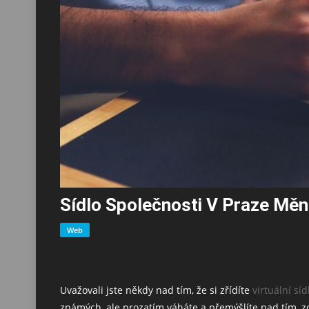
Sídlo Společnosti V Praze Měn
Web
Uvažovali jste někdy nad tím, že si zřídíte
virtuální sí
známých, ale prozatím váháte a přemýšlíte nad tím, z