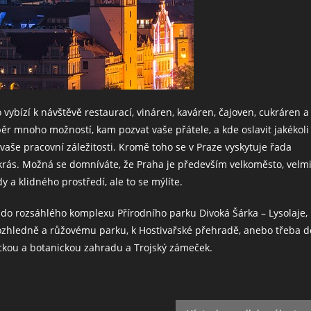
vybízí k návštěvě restaurací, vináren, kaváren, čajoven, cukráren a
ěr mnoho možností, kam pozvat vaše přátele, a kde oslavit jakékoli
aše pracovní záležitosti. Kromě toho se v Praze vyskytuje řada
krás. Možná se domníváte, že Praha je především velkoměsto, velm
 a klidného prostředí, ale to se mýlíte.
 do rozsáhlého komplexu Přírodního parku Divoká Šárka – Lysolaje,
rozhledně a růžovému parku, k Hostivařské přehradě, anebo třeba d
ickou a botanickou zahradu a Trojský zámeček.