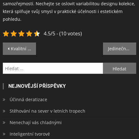
samozřejmostí. Nechejte se oslovit variabilitou designu kolekce,
která splňuje svůj smysl v praktické účelnosti i estetickém
pohledu.
4.5/5 - (10 votes)
Navigace
Kvalitní fólie na skla ochrání váš interiér
Jedinečný model, který vás nadchne
pro
Vyhledávání
příspěvek
NEJNOVĚJŠÍ PŘÍSPĚVKY
Účinná deratizace
Stěhování na sever v letních tropech
Nenechají vás chladnými
Inteligentní tvorové