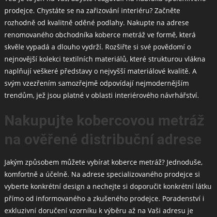
prodejce. Chystáte se na zařizování interiéru? Začněte
rozhodně od kvalitně oděné podlahy. Nakupte na adrese
renomovaného obchodníka koberce metráž ve formě, která
skvěle vypadá a dlouho vydrží. Rozšiřte si své povědomí o
nejnovější kolekci textilních materiálů, které strukturou vlákna
naplňují veškeré představy o nejvyšší materiálové kvalitě. A
svým vzezřením samozřejmě odpovídají nejmodernějším
trendům, jež jsou platné v oblasti interiérového návrhářství.
Nakupujte kobercovou metráž
na ověřené distribuční adrese
Jakým způsobem můžete vybírat
koberce metráž
? Jednoduše,
komfortně a účelně. Na adrese specializovaného prodejce si
vyberte konkrétní design a nechejte si doporučit konkrétní látku
přímo od informovaného a zkušeného prodejce. Poradenství i
exkluzivní doručení vzorníku k výběru až na Vaši adresu je