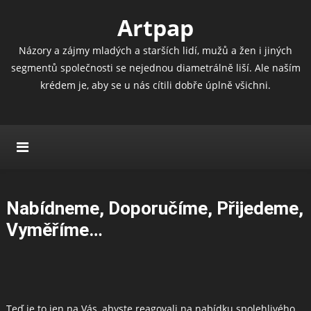
Artpap
Názory a zájmy mladých a starších lidí, mužů a žen i jiných
segmentů společnosti se nejednou diametrálně liší. Ale naším
krédem je, aby se u nás cítili dobře úplně všichni.
Nabídneme, Doporučíme, Přijedeme,
Vyměříme…
Teď je to jen na Vás, abyste reagovali na nabídku spolehlivého