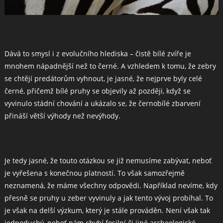
Dává to smysl i z evolučního hlediska – čistě bílé zvíře je
mnohem nápadnější než to černé. A vzhledem k tomu, že zebry
se chtějí predátorům vyhnout, je jasné, že nejprve byly celé
černé, přičemž bílé pruhy se objevily až později, když se
vyvinulo stádní chování a ukázalo se, že černobílé zbarvení
přináší větší výhody než nevýhody.
Je tedy jasné, že touto otázkou se již nemusíme zabývat, neboť
je vyřešena s konečnou platností. To však samozřejmě
neznamená, že máme všechny odpovědi. Například nevíme, kdy
přesně se pruhy u zeber vyvinuly a jak tento vývoj probíhal. To
je však na delší výzkum, který je stále prováděn. Není však tak
jednoduchý, neboť nám chybí fosilní či jiné archeologické