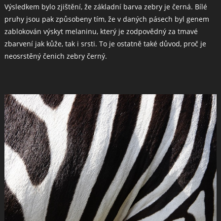
Výsledkem bylo zjištění, že základní barva zebry je černá. Bílé
pruhy jsou pak způsobeny tím, že v daných pásech byl genem
zablokován výskyt melaninu, který je zodpovědný za tmavé
zbarvení jak kůže, tak i srsti. To je ostatně také důvod, proč je
neosrstěný čenich zebry černý.