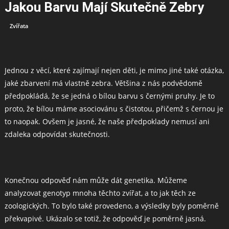
Jakou Barvu Mají Skutečně Zebry
Zvířata
Jednou z věcí, které zajímají nejen děti, je mimo jiné také otázka,
jaké zbarvení má vlastně zebra. Většina z nás podvědomě
předpokládá, že se jedná o bílou barvu s černými pruhy. Je to
proto, že bílou máme asociovánu s čistotou, přičemž s černou je
to naopak. Ovšem je jasné, že naše předpoklady nemusí ani
zdaleka odpovídat skutečnosti.
Konečnou odpověď nám může dát genetika. Můžeme
analyzovat genotyp mnoha těchto zvířat, a to jak těch ze
zoologických. To bylo také provedeno, a výsledky byly poměrně
překvapivé. Ukázalo se totiž, že odpověď je poměrně jasná.