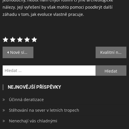
nálezy. Její vyřešení by však mohlo pomoci poodkrýt další
záhadu v tom, jak evoluce vlastně pracuje.
Navigace
Nové sídlo za dobrou cenu
Kvalitní nářadí bosch Vám bude přinášet radost z odvedené práce
pro
Vyhledávání
příspěvek
NEJNOVĚJŠÍ PŘÍSPĚVKY
Účinná deratizace
Stěhování na sever v letních tropech
Nenechají vás chladnými