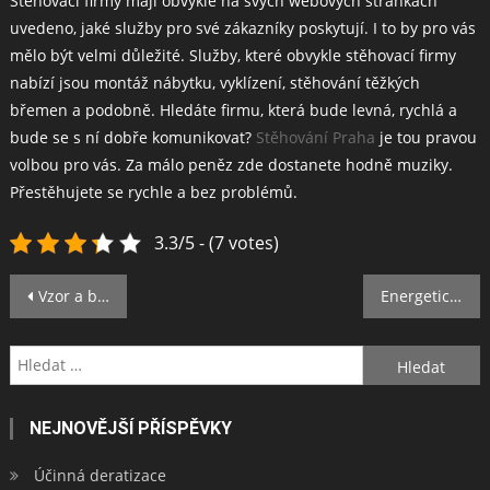
Stěhovací firmy mají obvykle na svých webových stránkách
uvedeno, jaké služby pro své zákazníky poskytují. I to by pro vás
mělo být velmi důležité. Služby, které obvykle stěhovací firmy
nabízí jsou montáž nábytku, vyklízení, stěhování těžkých
břemen a podobně.
Hledáte firmu, která bude levná, rychlá a
bude se s ní dobře komunikovat?
Stěhování Praha
je tou pravou
volbou pro vás. Za málo peněz zde dostanete hodně muziky.
Přestěhujete se rychle a bez problémů.
3.3/5 - (7 votes)
Navigace
Vzor a barva nového flanelového povlečení musí ladit s interiérem
Energetická úspora k nezaplacení
pro
Vyhledávání
příspěvek
NEJNOVĚJŠÍ PŘÍSPĚVKY
Účinná deratizace