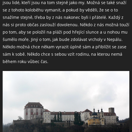
jsou lidé, kteří jsou na tom stejně jako my. Možná se také snaží
se z tohoto koloběhu vymanit, a pokud by věděli, že se o to
snažíme stejně, třeba by z nás nakonec byli i přátelé. Každý z
nás si proto občas zaslouží dovolenou. Někdo z nás možná touží
po tom, aby se položil na pláži pod hřející slunce a u nohou mu
šumělo moře. Jiný o tom, jak bude zdolávat vrcholy v Nepálu.
Někdo možná chce někam vyrazit úplně sám a přiblížit se zase
sám k sobě. Někdo chce s sebou vzít rodinu, na kterou nemá
během roku vůbec čas.