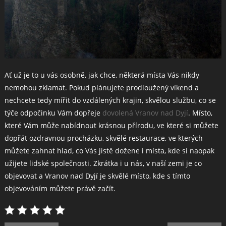
Ať už je to u vás osobně, jak chce, některá místa Vás nikdy
nemohou zklamat. Pokud plánujete prodloužený víkend a
nechcete tedy mířit do vzdálených krajin, skvělou službu, co se
týče odpočinku Vám dopřeje
dovolená Vranov nad Dyjí
. Místo,
které Vám může nabídnout krásnou přírodu, ve které si můžete
dopřát ozdravnou procházku, skvělé restaurace, ve kterých
můžete zahnat hlad, co Vás jistě dožene i místa, kde si naopak
užijete lidské společnosti. Zkrátka i u nás, v naší zemi je co
objevovat a Vranov nad Dyjí je skvělé místo, kde s tímto
objevováním můžete právě začít.