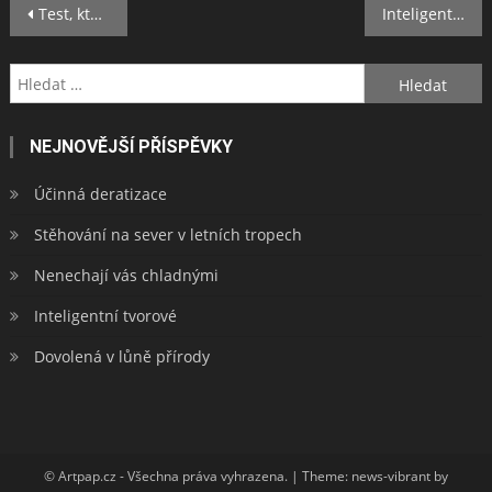
Navigace
Test, který vám pomůže
Inteligentní tvorové
pro
Vyhledávání
příspěvek
NEJNOVĚJŠÍ PŘÍSPĚVKY
Účinná deratizace
Stěhování na sever v letních tropech
Nenechají vás chladnými
Inteligentní tvorové
Dovolená v lůně přírody
© Artpap.cz - Všechna práva vyhrazena.
|
Theme: news-vibrant by