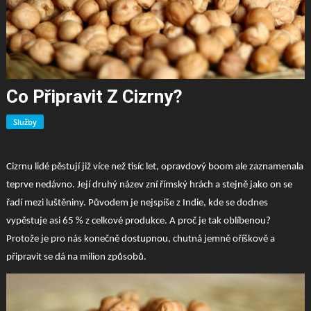
Co Připravit Z Cizrny?
Služby
Cizrnu lidé pěstují již více než tisíc let, opravdový boom ale zaznamenala
teprve nedávno. Její druhý název zní římský hrách a stejně jako on se
řadí mezi luštěniny. Původem je nejspíše z Indie, kde se dodnes
vypěstuje asi 65 % z celkové produkce. A proč je tak oblíbenou?
Protože je pro nás konečně dostupnou, chutná jemně oříškově a
připravit se dá na milion způsobů.