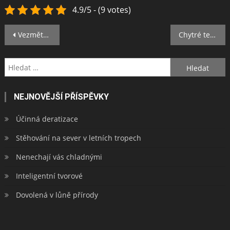
4.9/5 - (9 votes)
Navigace
Vezměte si hypotéku
Chytré telefony předčí i notebooky
pro
Vyhledávání
příspěvek
NEJNOVĚJŠÍ PŘÍSPĚVKY
Účinná deratizace
Stěhování na sever v letních tropech
Nenechají vás chladnými
Inteligentní tvorové
Dovolená v lůně přírody