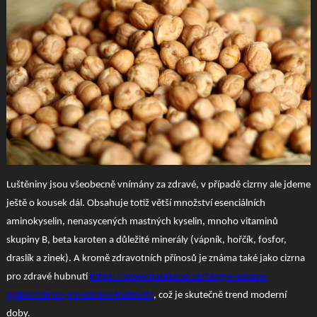
Luštěniny jsou všeobecně vnímány za zdravé, v případě cizrny ale jdeme
ještě o kousek dál. Obsahuje totiž větší množství esenciálních
aminokyselin, nenasycených mastných kyselin, mnoho vitaminů
skupiny B, beta karoten a důležité minerály (vápník, hořčík, fosfor,
draslík a zinek). A kromě zdravotních přínosů je známa také jako cizrna
pro zdravé hubnutí
https://www.nakliceno.cz/blog-o-zdrave-
vyzive/cizrna-pro-zdrave-hubnuti/
, což je skutečně trend moderní
doby.