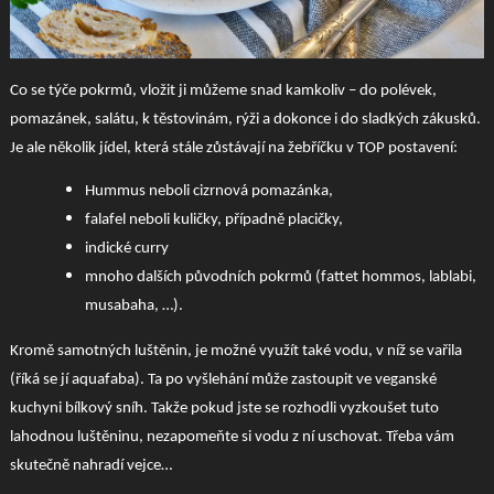
Co se týče pokrmů, vložit ji můžeme snad kamkoliv – do polévek,
pomazánek, salátu, k těstovinám, rýži a dokonce i do sladkých zákusků.
Je ale několik jídel, která stále zůstávají na žebříčku v TOP postavení:
Hummus neboli cizrnová pomazánka,
falafel neboli kuličky, případně placičky,
indické curry
mnoho dalších původních pokrmů (fattet hommos, lablabi,
musabaha, …).
Kromě samotných luštěnin, je možné využít také vodu, v níž se vařila
(říká se jí aquafaba). Ta po vyšlehání může zastoupit ve veganské
kuchyni bílkový sníh. Takže pokud jste se rozhodli vyzkoušet tuto
lahodnou luštěninu, nezapomeňte si vodu z ní uschovat. Třeba vám
skutečně nahradí vejce…