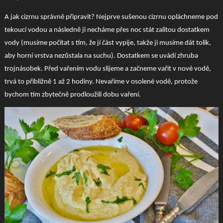
A jak cizrnu správně připravit? Nejprve sušenou cizrnu opláchneme pod
tekoucí vodou a následně ji necháme přes noc stát zalitou dostatkem
vody (musíme počítat s tím, že jí část vypije, takže ji musíme dát tolik,
aby horní vrstva nezůstala na suchu). Dostatkem se uvádí zhruba
trojnásobek. Před vařením vodu slijeme a začneme vařit v nové vodě,
trvá to přibližně 1 až 2 hodiny. Nevaříme v osolené vodě, protože
bychom tím zbytečně prodloužili dobu vaření.